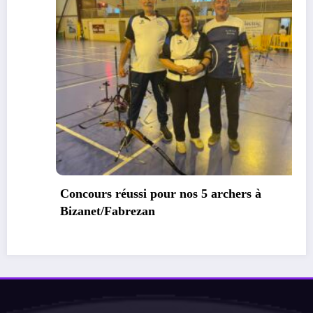
Premier co
pour les ar
réussi pour nos 5 archers à
Fabrezan