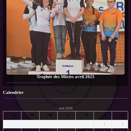
Trophée des Mixtes avril 2025
Calendrier
août 2026
L
M
M
J
V
S
D
1
2