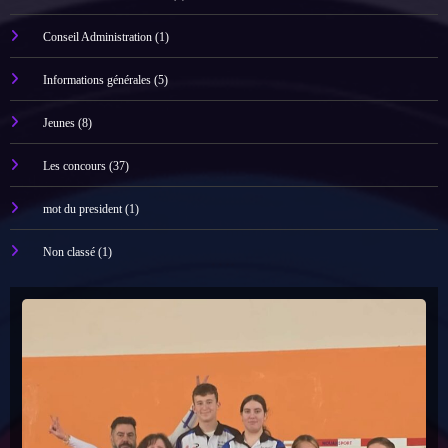
Conseil Administration
(1)
Informations générales
(5)
Jeunes
(8)
Les concours
(37)
mot du president
(1)
Non classé
(1)