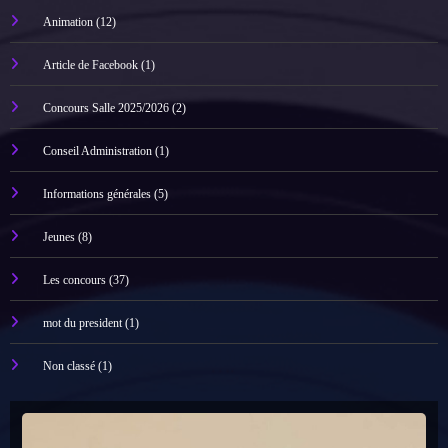
Animation
(12)
Article de Facebook
(1)
Concours Salle 2025/2026
(2)
Conseil Administration
(1)
Informations générales
(5)
Jeunes
(8)
Les concours
(37)
mot du president
(1)
Non classé
(1)