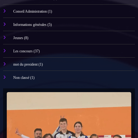
Conseil Administration
(1)
Informations générales
(5)
Jeunes
(8)
Les concours
(37)
mot du president
(1)
Non classé
(1)