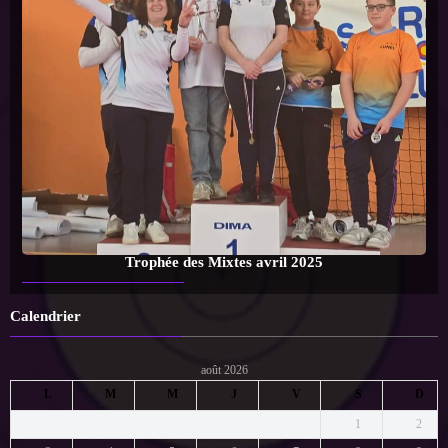
Trophée des Mixtes avril 2025
Calendrier
août 2026
L
M
M
J
V
S
D
1
2