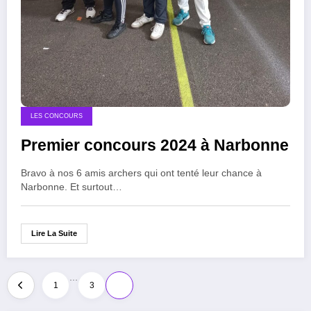
LES CONCOURS
Premier concours 2024 à Narbonne
Bravo à nos 6 amis archers qui ont tenté leur chance à
Narbonne. Et surtout…
Lire La Suite
…
Pagination
1
3
4
des