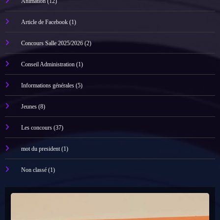
Animation
(12)
Article de Facebook
(1)
Concours Salle 2025/2026
(2)
Conseil Administration
(1)
Informations générales
(5)
Jeunes
(8)
Les concours
(37)
mot du president
(1)
Non classé
(1)